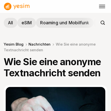
Zum
Inhalt
springen
All
eSIM
Roaming und Mobilfunk
Reisen
Yesim Blog
Nachrichten
Wie Sie eine anonyme
Textnachricht senden
Wie Sie eine anonyme
Textnachricht senden