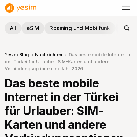
Zum
Inhalt
springen
All
eSIM
Roaming und Mobilfunk
Reisen
Yesim Blog
Nachrichten
Das beste mobile Internet in
der Türkei für Urlauber: SIM-Karten und andere
Verbindungsoptionen im Jahr 2026
Das beste mobile
Internet in der Türkei
für Urlauber: SIM-
Karten und andere