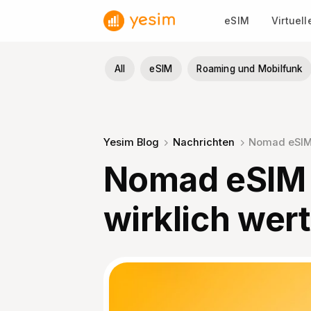
Zum
eSIM
Virtuel
Inhalt
springen
All
eSIM
Roaming und Mobilfunk
Yesim Blog
Nachrichten
Nomad eSIM 
Nomad eSIM B
wirklich wer