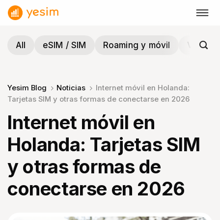
Saltar
al
contenido
All
eSIM / SIM
Roaming y móvil
Viajes y
Yesim Blog
Noticias
Internet móvil en Holanda:
Tarjetas SIM y otras formas de conectarse en 2026
Internet móvil en
Holanda: Tarjetas SIM
y otras formas de
conectarse en 2026