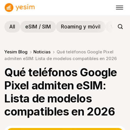
Saltar
al
contenido
All
eSIM / SIM
Roaming y móvil
Viajes y
Yesim Blog
Noticias
Qué teléfonos Google Pixel
admiten eSIM: Lista de modelos compatibles en 2026
Qué teléfonos Google
Pixel admiten eSIM:
Lista de modelos
compatibles en 2026