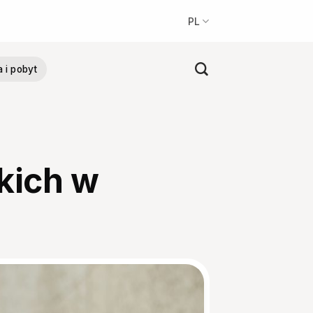
PL
a i pobyt
kich w