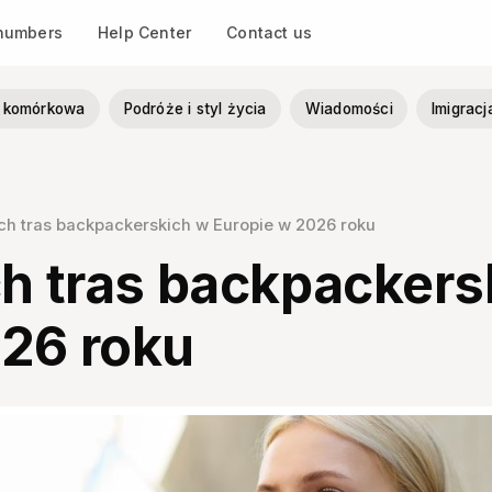
 numbers
Help Center
Contact us
ia komórkowa
Podróże i styl życia
Wiadomości
Imigracj
ych tras backpackerskich w Europie w 2026 roku
ch tras backpackers
026 roku