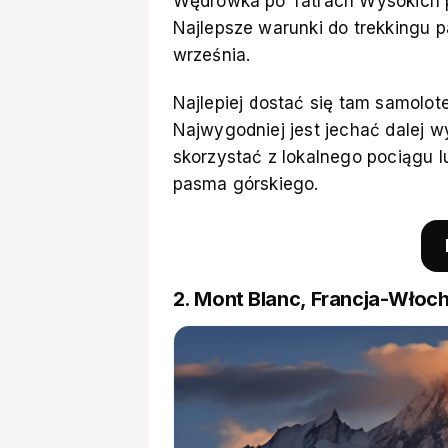
Wędrówka po Tatrach Wysokich p
Najlepsze warunki do trekkingu p
września.
Najlepiej dostać się tam samolo
Najwygodniej jest jechać dalej
skorzystać z lokalnego pociągu l
pasma górskiego.
2. Mont Blanc, Francja-Włoc