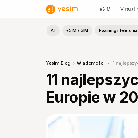
Przewiń
eSIM
Virtual
do
zawartości
All
eSIM / SIM
Roaming i telefon
Yesim Blog
Wiadomości
11 najlepsz
11 najlepszy
Europie w 2