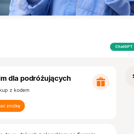
ChatGPT
im dla podróżujących
akup z kodem
mać zniżkę