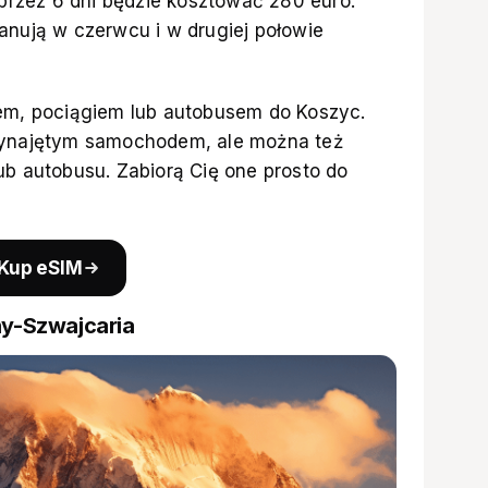
rzez 6 dni będzie kosztować 280 euro.
anują w czerwcu i w drugiej połowie
tem, pociągiem lub autobusem do Koszyc.
 wynajętym samochodem, ale można też
ub autobusu. Zabiorą Cię one prosto do
Kup eSIM
hy-Szwajcaria