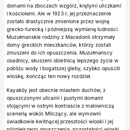
domami na zboczach wzgórz, krętymi uliczkami
i kościołami. Ale w 1923 r. jej przeznaczenie
zostało drastycznie zmienione przez wojnę
grecko-turecką i późniejszą wymianę ludności.
Muzułmańskie rodziny z Macedonii otrzymały
domy greckich mieszkańców, którzy zostali
zmuszeni do ich opuszczenia. Muzułmańscy
osadnicy, skuszeni obietnicą lepszego życia w
pobliżu wody i bogatszej gleby, szybko opuścili
wioskę, kończąc ten nowy rozdział.
Kayaköy jest obecnie miastem duchów, z
opuszczonymi ulicami i pustymi domami
stojącymi w ostrym kontraście z malowniczą
scenerią wokół. Milczący, ale wymowni
świadkowie kwitnącej przeszłości wioski i jej
późniejszego opuszczenia, pozostałości wioski