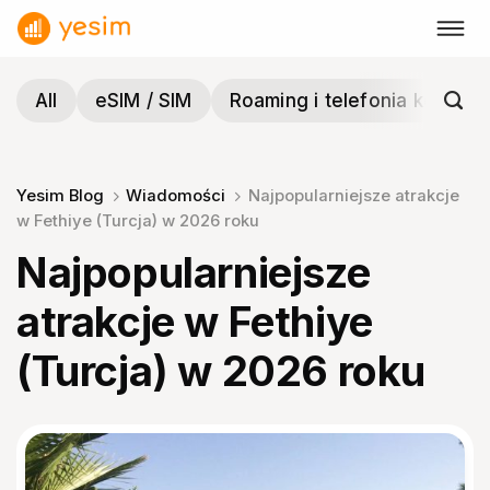
Przewiń
do
zawartości
All
eSIM / SIM
Roaming i telefonia komórk
Yesim Blog
Wiadomości
Najpopularniejsze atrakcje
w Fethiye (Turcja) w 2026 roku
Najpopularniejsze
atrakcje w Fethiye
(Turcja) w 2026 roku