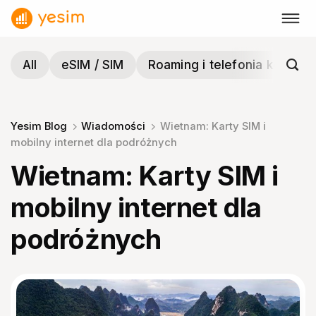
Przewiń
do
zawartości
All
eSIM / SIM
Roaming i telefonia komórk
Yesim Blog
Wiadomości
Wietnam: Karty SIM i
mobilny internet dla podróżnych
Wietnam: Karty SIM i
mobilny internet dla
podróżnych