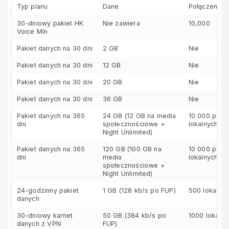
Typ planu
Dane
Połączenia (
30-dniowy pakiet HK
Nie zawiera
10,000
Voice Min
Pakiet danych na 30 dni
2 GB
Nie
Pakiet danych na 30 dni
12 GB
Nie
Pakiet danych na 30 dni
20 GB
Nie
Pakiet danych na 30 dni
36 GB
Nie
Pakiet danych na 365
24 GB (12 GB na media
10 000 połą
dni
społecznościowe +
lokalnych
Night Unlimited)
Pakiet danych na 365
120 GB (100 GB na
10 000 połą
dni
media
lokalnych
społecznościowe +
Night Unlimited)
24-godzinny pakiet
1 GB (128 kb/s po FUP)
500 lokalnie
danych
30-dniowy karnet
50 GB (384 kb/s po
1000 lokalny
danych z VPN
FUP)