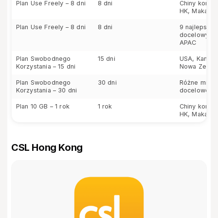
Plan Use Freely – 8 dni
8 dni
Chiny kontyn
HK, Makau
Plan Use Freely – 8 dni
8 dni
9 najlepszyc
docelowych 
APAC
Plan Swobodnego
15 dni
USA, Kanada,
Korzystania – 15 dni
Nowa Zeland
Plan Swobodnego
30 dni
Różne miejs
Korzystania – 30 dni
docelowe w 
Plan 10 GB – 1 rok
1 rok
Chiny kontyn
HK, Makau
CSL Hong Kong