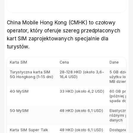
China Mobile Hong Kong (CMHK) to czołowy
operator, który oferuje szereg przedpłaconych
kart SIM zaprojektowanych specjalnie dla
turystów.
Karta SIM
Cena
Dane
Turystyczna karta SIM
28-128 HKD (około 3,6-
5 GB dzienn
5G Hongkong (1-15 dni)
16,4 USD)
użytku loka
MB dziennie
4G MySIM
33 HKD (około 4,2 USD)
60 GB przy 
(później prę
spada do 12
5G MySIM
48 HKD (około 6,1 USD)
Elastyczne o
różnymi pak
danych
Karta SIM Super Talk
48 HKD (około 6,1 USD)
Dostępne d