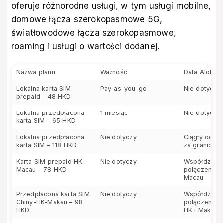
oferuje różnorodne usługi, w tym usługi mobilne,
domowe łącza szerokopasmowe 5G,
światłowodowe łącza szerokopasmowe,
roaming i usługi o wartości dodanej.
Nazwa planu
Ważność
Data Alokacj
Lokalna karta SIM
Pay-as-you-go
Nie dotyczy
prepaid – 48 HKD
Lokalna przedpłacona
1 miesiąc
Nie dotyczy
karta SIM – 65 HKD
Lokalna przedpłacona
Nie dotyczy
Ciągły odbi
karta SIM – 118 HKD
za granicą
Karta SIM prepaid HK-
Nie dotyczy
Współdzielo
Macau – 78 HKD
połączenia w
Macau
Przedpłacona karta SIM
Nie dotyczy
Współdzielo
Chiny-HK-Makau – 98
połączenia w
HKD
HK i Makau