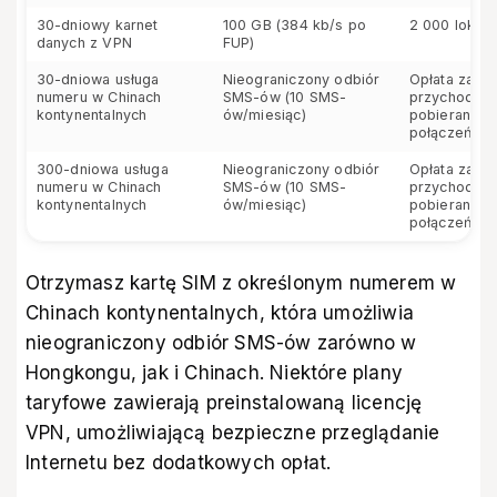
30-dniowy karnet
100 GB (384 kb/s po
2 000 lokaln
danych z VPN
FUP)
30-dniowa usługa
Nieograniczony odbiór
Opłata za po
numeru w Chinach
SMS-ów (10 SMS-
przychodzą
kontynentalnych
ów/miesiąc)
pobierana z 
połączeń lok
300-dniowa usługa
Nieograniczony odbiór
Opłata za po
numeru w Chinach
SMS-ów (10 SMS-
przychodzą
kontynentalnych
ów/miesiąc)
pobierana z 
połączeń lok
Otrzymasz kartę SIM z określonym numerem w
Chinach kontynentalnych, która umożliwia
nieograniczony odbiór SMS-ów zarówno w
Hongkongu, jak i Chinach. Niektóre plany
taryfowe zawierają preinstalowaną licencję
VPN, umożliwiającą bezpieczne przeglądanie
Internetu bez dodatkowych opłat.