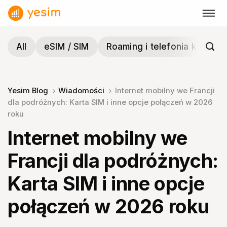
Przewiń
do
zawartości
All
eSIM / SIM
Roaming i telefonia komórk
Yesim Blog
Wiadomości
Internet mobilny we Francji
dla podróżnych: Karta SIM i inne opcje połączeń w 2026
roku
Internet mobilny we
Francji dla podróżnych:
Karta SIM i inne opcje
połączeń w 2026 roku