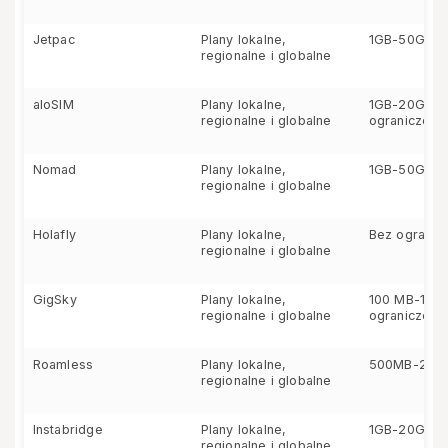
Jetpac
Plany lokalne,
1GB-50GB
regionalne i globalne
aloSIM
Plany lokalne,
1GB-20GB i 
regionalne i globalne
ograniczeń
Nomad
Plany lokalne,
1GB-50GB
regionalne i globalne
Holafly
Plany lokalne,
Bez ogranic
regionalne i globalne
GigSky
Plany lokalne,
100 MB-10 G
regionalne i globalne
ograniczeń
Roamless
Plany lokalne,
500MB-20G
regionalne i globalne
Instabridge
Plany lokalne,
1GB-20GB
regionalne i globalne