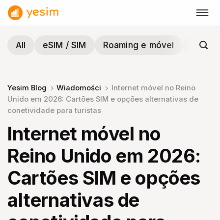
Skip
to
content
All
eSIM / SIM
Roaming e móvel
Viagen
Yesim Blog
Wiadomości
Internet móvel no Reino
Unido em 2026: Cartões SIM e opções alternativas de
conetividade para turistas
Internet móvel no
Reino Unido em 2026:
Cartões SIM e opções
alternativas de