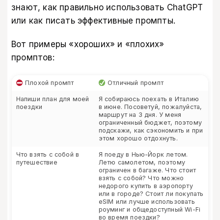
знают, как правильно использовать ChatGPT
или как писать эффективные промпты.
Вот примеры «хороших» и «плохих»
промптов:
Плохой промпт
Отличный промпт
Напиши план для моей
Я собираюсь поехать в Италию
поездки
в июне. Посоветуй, пожалуйста,
маршрут на 3 дня. У меня
ограниченный бюджет, поэтому
подскажи, как сэкономить и при
этом хорошо отдохнуть.
Что взять с собой в
Я поеду в Нью-Йорк летом.
путешествие
Летю самолетом, поэтому
ограничен в багаже. Что стоит
взять с собой? Что можно
недорого купить в аэропорту
или в городе? Стоит ли покупать
eSIM или лучше использовать
роуминг и общедоступный Wi-Fi
во время поездки?