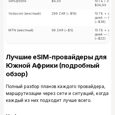
SimOptions
$4,50
10 ГБ / 30 
$34,90
Vodacom (местный)
299 ZAR (~$16)
10 ГБ + звон
дней — 699
(~$38)
MTN (местный)
99 ZAR (~$5)
15 ГБ + звон
дней — 399
(~$22)
Лучшие eSIM-провайдеры для
Южной Африки (подробный
обзор)
Полный разбор планов каждого провайдера,
маршрутизации через сети и ситуаций, когда
каждый из них подходит лучше всего.