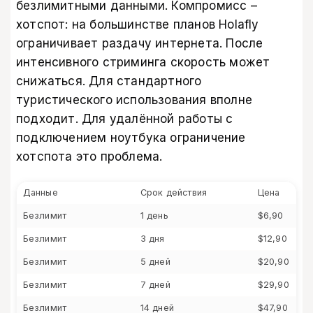
безлимитными данными. Компромисс –
хотспот: на большинстве планов Holafly
ограничивает раздачу интернета. После
интенсивного стриминга скорость может
снижаться. Для стандартного
туристического использования вполне
подходит. Для удалённой работы с
подключением ноутбука ограничение
хотспота это проблема.
Данные
Срок действия
Цена
Безлимит
1 день
$6,90
Безлимит
3 дня
$12,90
Безлимит
5 дней
$20,90
Безлимит
7 дней
$29,90
Безлимит
14 дней
$47,90