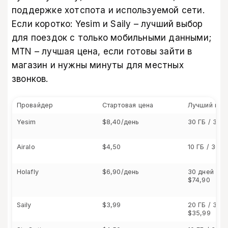
поддержке хотспота и используемой сети.
Если коротко: Yesim и Saily – лучший выбор
для поездок с только мобильными данными;
MTN – лучшая цена, если готовы зайти в
магазин и нужны минуты для местных
звонков.
Провайдер
Стартовая цена
Лучший пла
Yesim
$8,40/день
30 ГБ / 30 
Airalo
$4,50
10 ГБ / 30 
Holafly
$6,90/день
30 дней бе
$74,90
Saily
$3,99
20 ГБ / 30 
$35,99