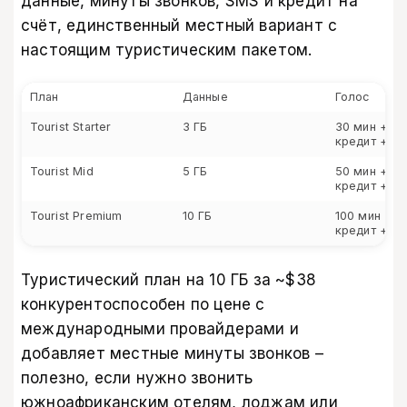
данные, минуты звонков, SMS и кредит на
счёт, единственный местный вариант с
настоящим туристическим пакетом.
План
Данные
Голос
Tourist Starter
3 ГБ
30 мин + 5
кредит + 3
Tourist Mid
5 ГБ
50 мин + 10
кредит + 5
Tourist Premium
10 ГБ
100 мин + 1
кредит + 1
Туристический план на 10 ГБ за ~$38
конкурентоспособен по цене с
международными провайдерами и
добавляет местные минуты звонков –
полезно, если нужно звонить
южноафриканским отелям, лоджам или