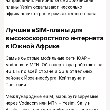
направления.
Региональные африканские
планы Yesim
охватывают несколько
африканских стран в рамках одного плана.
Лучшие eSIM-планы для
высокоскоростного интернета
в Южной Африке
Самые быстрые мобильные сети ЮАР –
Vodacom и MTN. Оба оператора работают на
4G LTE по всей стране и 5G в отдельных
районах Йоханнесбурга, Кейптауна и
Претории.
Международные eSIM, маршрутизируемые
через Vodacom или MTN – Yesim, Saily и
Airalo, дают доступ к инфраструктуре этих