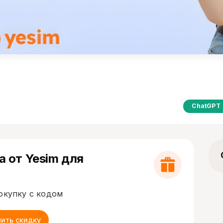
ChatGPT
 от Yesim для
окупку с кодом
чить скидку