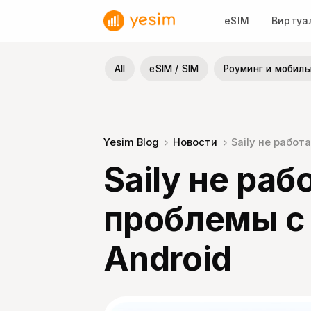
Skip
eSIM
Виртуа
to
content
All
eSIM / SIM
Роуминг и мобиль
Yesim Blog
Новости
Saily не работ
Saily не ра
проблемы с 
Android