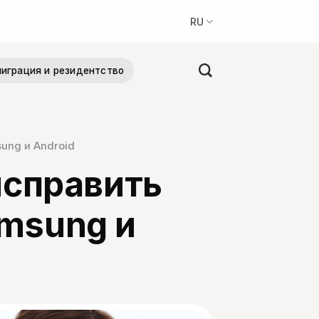
RU
играция и резидентство
sung и Android
 исправить
amsung и