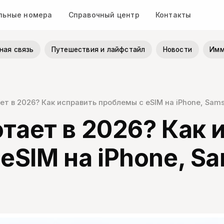
льные номера
Справочный центр
Контакты
ная связь
Путешествия и лайфстайл
Новости
Имм
ает в 2026? Как исправить проблемы с eSIM на iPhone, Sam
ботает в 2026? Как
eSIM на iPhone, S