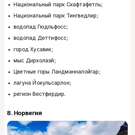
Национальный парк Скафтафетль;
Национальный парк Тингведлир;
водопад Гюдльфосс;
водопад Деттифосс;
город Хусавик;
мыс Дирхолаэй;
Цветные горы Ландманналойгар;
лагуна Йокульсарлон;
регион Вестфирдир.
8. Норвегия