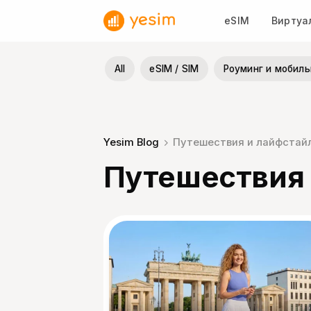
Skip
eSIM
Виртуа
to
content
All
eSIM / SIM
Роуминг и мобиль
Yesim Blog
Путешествия и лайфстай
Путешествия 