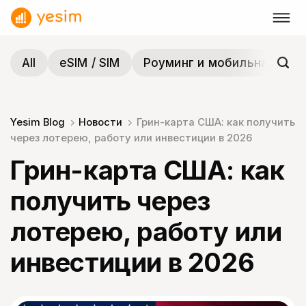
Skip
to
content
All
eSIM / SIM
Роуминг и мобильная связ
Yesim Blog
Новости
Грин-карта США: как получить
через лотерею, работу или инвестиции в 2026
Грин-карта США: как
получить через
лотерею, работу или
инвестиции в 2026