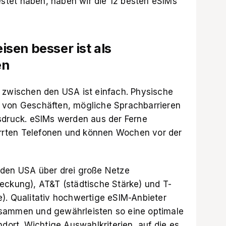
tet haben, haben wir die 12 besten eSIMs
sen besser ist als
en
 zwischen den USA ist einfach. Physische
 von Geschäften, mögliche Sprachbarrieren
sdruck. eSIMs werden aus der Ferne
perrten Telefonen und können Wochen vor der
n den USA
über drei große Netze
eckung), AT&T (städtische Stärke) und T-
). Qualitativ hochwertige eSIM-Anbieter
sammen und gewährleisten so eine optimale
rt. Wichtige Auswahlkriterien, auf die es