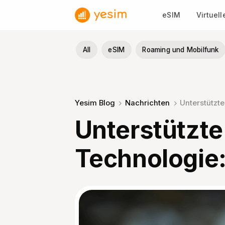
Zum
eSIM
Virtuel
Inhalt
springen
All
eSIM
Roaming und Mobilfunk
Yesim Blog
Nachrichten
Unterstützt
Unterstützt
Technologie: