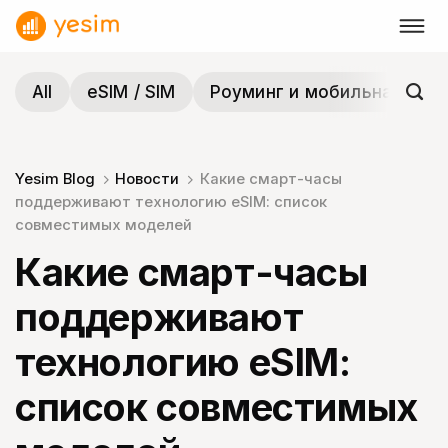
Skip
to
content
All
eSIM / SIM
Роуминг и мобильная связ
Yesim Blog
Новости
Какие смарт-часы
поддерживают технологию eSІМ: список
совместимых моделей
Какие смарт-часы
поддерживают
технологию eSІМ:
список совместимых