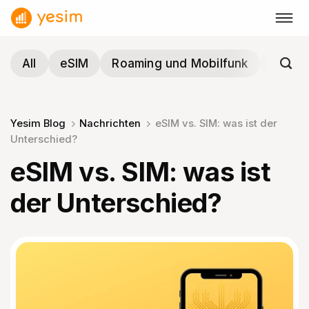
Zum
Inhalt
springen
All
eSIM
Roaming und Mobilfunk
Reisen
Yesim Blog
Nachrichten
eSIM vs. SIM: was ist der
Unterschied?
eSIM vs. SIM: was ist
der Unterschied?