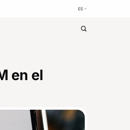
ES
M en el