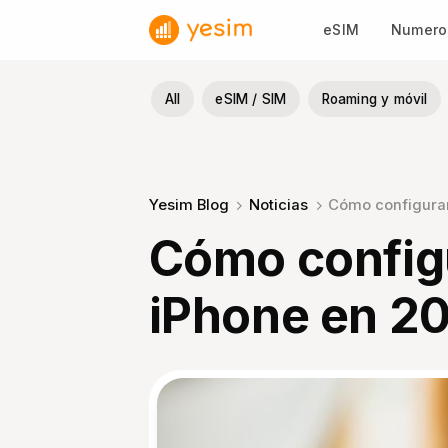
Saltar
eSIM
Numeros
al
contenido
All
eSIM / SIM
Roaming y móvil
Yesim Blog
Noticias
Cómo configurar 
Cómo configur
iPhone en 2