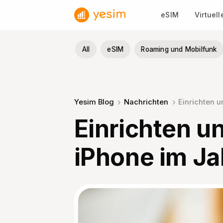
Zum
eSIM
Virtuel
Inhalt
springen
All
eSIM
Roaming und Mobilfunk
Yesim Blog
Nachrichten
Einrichten 
Einrichten u
iPhone im J