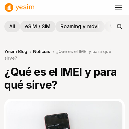
Saltar
al
contenido
All
eSIM / SIM
Roaming y móvil
Viajes y
Yesim Blog
Noticias
¿Qué es el IMEI y para qué
sirve?
¿Qué es el IMEI y para
qué sirve?