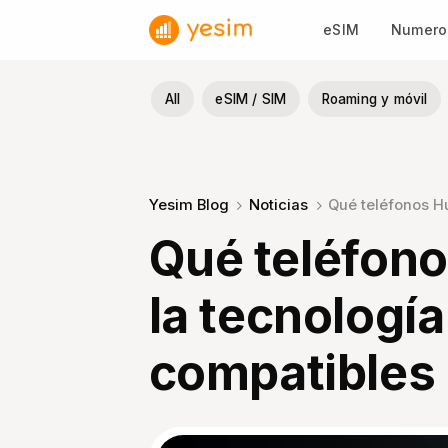
Saltar
eSIM
Numeros
al
contenido
All
eSIM / SIM
Roaming y móvil
Yesim Blog
Noticias
Qué teléfonos H
Qué teléfon
la tecnologí
compatibles