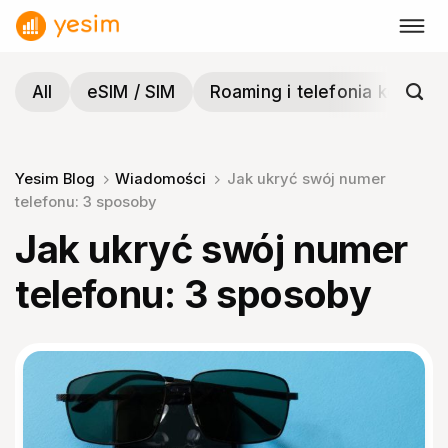
Przewiń
do
zawartości
All
eSIM / SIM
Roaming i telefonia komórk
Yesim Blog
Wiadomości
Jak ukryć swój numer
telefonu: 3 sposoby
Jak ukryć swój numer
telefonu: 3 sposoby