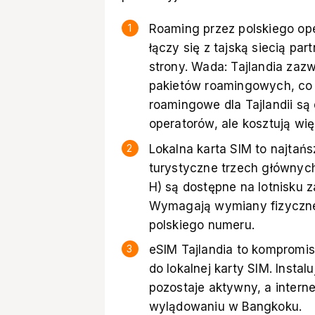
Roaming przez polskiego ope
łączy się z tajską siecią pa
strony. Wada: Tajlandia zaz
pakietów roamingowych, co 
roamingowe dla Tajlandii s
operatorów, ale kosztują wię
Lokalna karta SIM to najtań
turystyczne trzech głównyc
H) są dostępne na lotnisku z
Wymagają wymiany fizyczne
polskiego numeru.
eSIM Tajlandia to kompromi
do lokalnej karty SIM. Instal
pozostaje aktywny, a intern
wylądowaniu w Bangkoku.