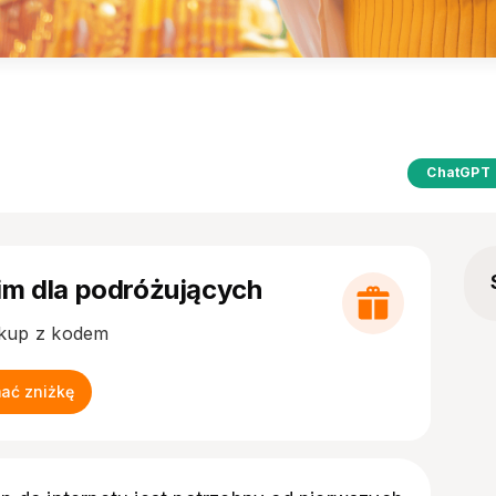
ChatGPT
im dla podróżujących
akup z kodem
mać zniżkę