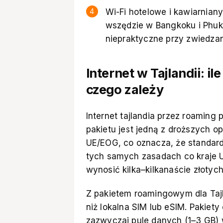
Wi-Fi hotelowe i kawiarnian
wszędzie w Bangkoku i Phuke
niepraktyczne przy zwiedzani
Internet w Tajlandii: il
czego zależy
Internet tajlandia przez roamin
pakietu jest jedną z droższych op
UE/EOG, co oznacza, że standardo
tych samych zasadach co kraje 
wynosić kilka–kilkanaście złotyc
Z pakietem roamingowym dla Tajla
niż lokalna SIM lub eSIM. Pakiet
zazwyczaj pule danych (1–3 GB) w