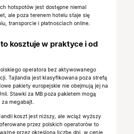
ych hotspotów jest dostępne niemal
t, ale poza terenem hotelu staje się
u, transporcie i płatnościach online.
e to kosztuje w praktyce i od
g polskiego operatora bez aktywowanego
cji. Tajlandia jest klasyfikowana poza strefą
we pakiety europejskie nie obejmują jej na
Unii. Stawki za MB poza pakietem mogą
h za megabajt.
ndii koszt jest niższy, ale wciąż wyższy
y oferowane przez polskich operatorów to
ażne przez określoną liczbę dni, w cenie