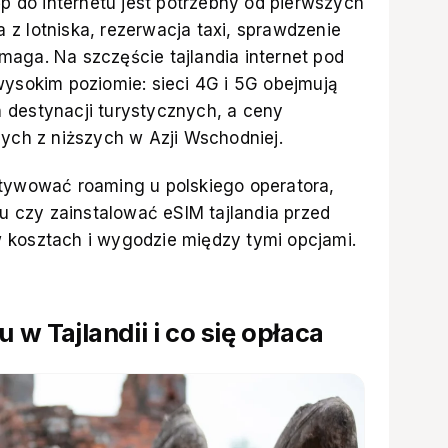
ęp do internetu jest potrzebny od pierwszych
z lotniska, rezerwacja taxi, sprawdzenie
aga. Na szczęście tajlandia internet pod
wysokim poziomie: sieci 4G i 5G obejmują
 destynacji turystycznych, a ceny
nych z niższych w Azji Wschodniej.
ktywować roaming u polskiego operatora,
sku czy zainstalować
eSIM tajlandia
przed
 kosztach i wygodzie między tymi opcjami.
u w Tajlandii i co się opłaca