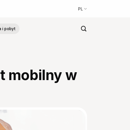
PL
a i pobyt
et mobilny w