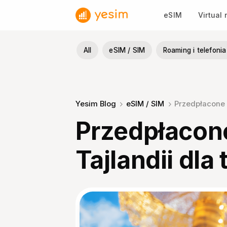
Przewiń
eSIM
Virtual
do
zawartości
All
eSIM / SIM
Roaming i telefon
Yesim Blog
eSIM / SIM
Przedpłacone k
Przedpłacone
Tajlandii dl