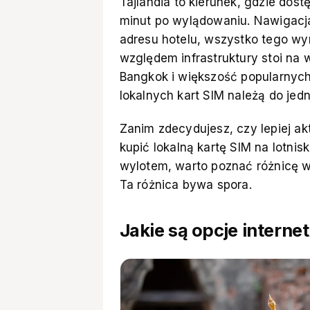
Tajlandia to kierunek, gdzie dost
minut po wylądowaniu. Nawigacja 
adresu hotelu, wszystko tego wym
względem infrastruktury stoi na 
Bangkok i większość popularnych
lokalnych kart SIM należą do jed
Zanim zdecydujesz, czy lepiej a
kupić lokalną kartę SIM na lotni
wylotem, warto poznać różnicę w
Ta różnica bywa spora.
Jakie są opcje internet