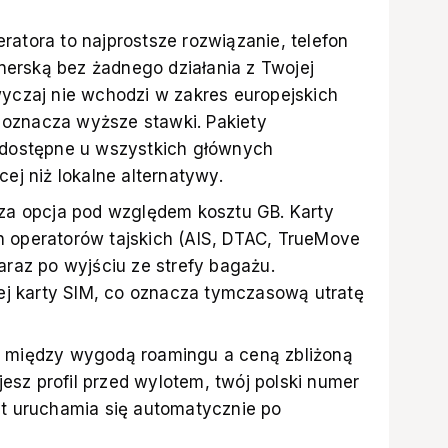
ratora to najprostsze rozwiązanie, telefon
rtnerską bez żadnego działania z Twojej
wyczaj nie wchodzi w zakres europejskich
oznacza wyższe stawki. Pakiety
ą dostępne u wszystkich głównych
cej niż lokalne alternatywy.
sza opcja pod względem kosztu GB. Karty
h operatorów tajskich (AIS, DTAC, TrueMove
araz po wyjściu ze strefy bagażu.
j karty SIM, co oznacza tymczasową utratę
s między wygodą roamingu a ceną zbliżoną
ujesz profil przed wylotem, twój polski numer
et uruchamia się automatycznie po