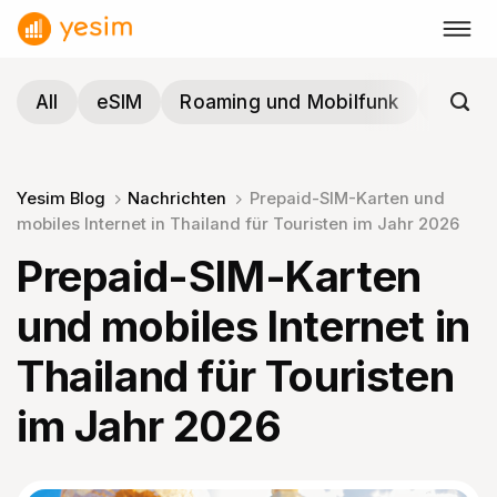
Zum
Inhalt
springen
All
eSIM
Roaming und Mobilfunk
Reisen
Yesim Blog
Nachrichten
Prepaid-SIM-Karten und
mobiles Internet in Thailand für Touristen im Jahr 2026
Prepaid-SIM-Karten
und mobiles Internet in
Thailand für Touristen
im Jahr 2026