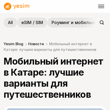
Skip
to
content
All
eSIM / SIM
Роуминг и мобильная связ
Yesim Blog
Новости
Мобильный интернет в
Катаре: лучшие варианты для путешественников
Мобильный интернет
в Катаре: лучшие
варианты для
путешественников