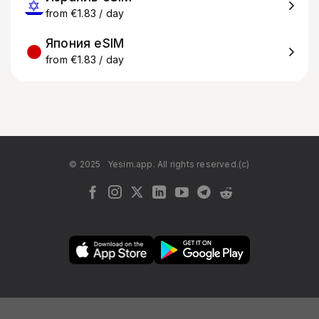
from €1.83 / day
Япония eSIM
from €1.83 / day
© 2025
Yesim.app. All rights reserved.(c)