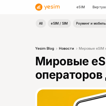
Skip
eSIM
Виртуа
to
content
All
eSIM / SIM
Роуминг и мобиль
Yesim Blog
Новости
Мировые eSIM о
Мировые eS
операторов 