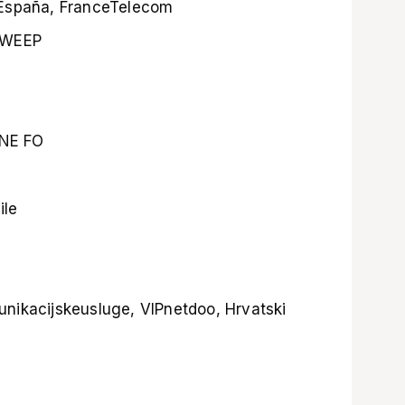
 España, FranceTelecom
SWEEP
NE FO
ile
nikacijskeusluge, VIPnetdoo, Hrvatski