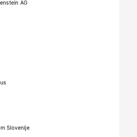
enstein AG
mus
om Slovenije