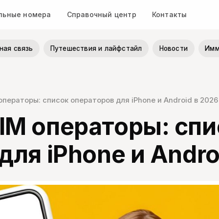
льные номера
Справочный центр
Контакты
ная связь
Путешествия и лайфстайл
Новости
Имм
ператоры: список операторов для iPhone и Android в 2026
IM операторы: спи
для iPhone и Andro