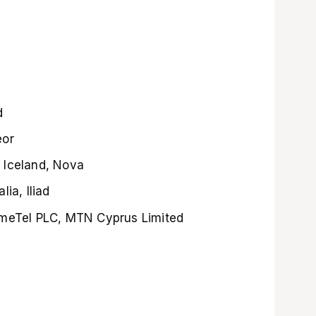
d
eor
 Iceland, Nova
ia, Iliad
imeTel PLC, MTN Cyprus Limited