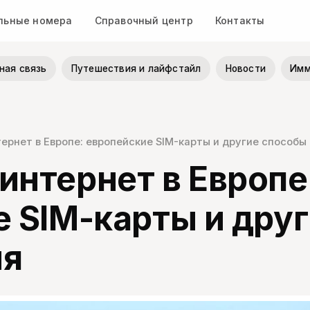
льные номера
Справочный центр
Контакты
ная связь
Путешествия и лайфстайл
Новости
Имм
ернет в Европе: европейские SIM-карты и другие способ
нтернет в Европе
 SIM-карты и дру
ия