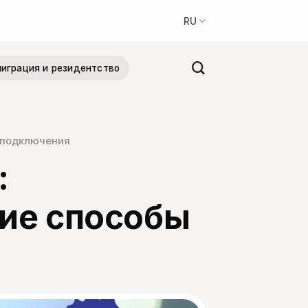
RU
играция и резидентство
ы подключения
:
гие способы