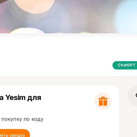
ChatGPT
а Yesim для
 покупку по коду
чить скидку