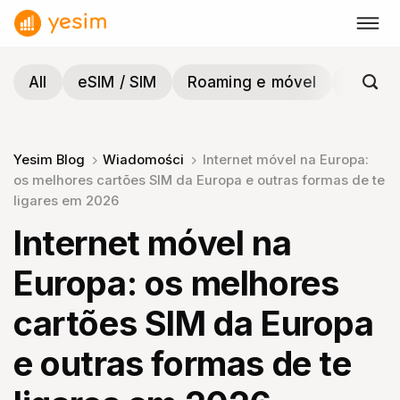
Skip
to
content
All
eSIM / SIM
Roaming e móvel
Viagen
Yesim Blog
Wiadomości
Internet móvel na Europa:
os melhores cartões SIM da Europa e outras formas de te
ligares em 2026
Internet móvel na
Europa: os melhores
cartões SIM da Europa
e outras formas de te