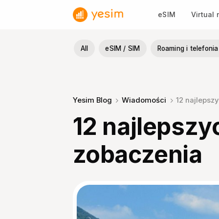
Przewiń
eSIM
Virtual
do
zawartości
All
eSIM / SIM
Roaming i telefon
Yesim Blog
Wiadomości
12 najlepsz
12 najlepszy
zobaczenia