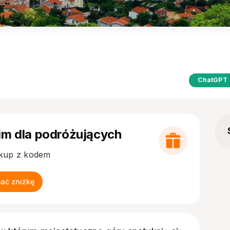
ChatGPT
im dla podróżujących
akup z kodem
mać zniżkę