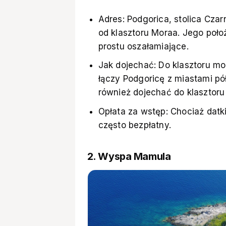
Adres: Podgorica, stolica Czar
od klasztoru Moraa. Jego położ
prostu oszałamiające.
Jak dojechać: Do klasztoru m
łączy Podgoricę z miastami p
również dojechać do klasztor
Opłata za wstęp: Chociaż datk
często bezpłatny.
2. Wyspa Mamula