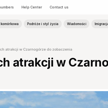
 numbers
Help Center
Contact us
ia komórkowa
Podróże i styl życia
Wiadomości
Imigracj
ych atrakcji w Czarnogórze do zobaczenia
ch atrakcji w Czarn