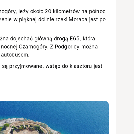
nogóry, leży około 20 kilometrów na północ
enie w pięknej dolinie rzeki Moraca jest po
ożna dojechać główną drogą E65, która
ółnocnej Czarnogóry. Z Podgoricy można
u autobusem.
i są przyjmowane, wstęp do klasztoru jest