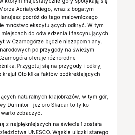
 w którym majestatyczne góry spotykają się
 Morza Adriatyckiego, wraz z bogatym
planujesz podróż do tego malowniczego
bie mnóstwo ekscytujących odkryć. W tym
 miejscach do odwiedzenia i fascynujących
obyt w Czarnogórze będzie niezapomniany.
w narodowych po przygody na świeżym
 Czarnogóra oferuje różnorodne
nika. Przygotuj się na przygody i odkryj
 kraju! Oto kilka faktów podkreślających
jących naturalnych krajobrazów, w tym gór,
y Durmitor i jezioro Skadar to tylko
e warto zobaczyć.
ą z najpiękniejszych na świecie i została
dziedzictwa UNESCO. Wąskie uliczki starego