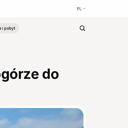
PL
a i pobyt
ogórze do