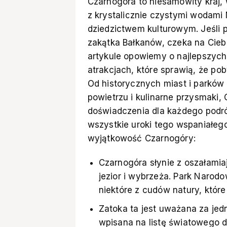
Czarnogóra to niesamowity kraj,
z krystalicznie czystymi wodami
dziedzictwem kulturowym. Jeśli 
zakątka Bałkanów, czeka na Cie
artykule opowiemy o najlepszych
atrakcjach, które sprawią, że p
Od historycznych miast i parkó
powietrzu i kulinarne przysmaki,
doświadczenia dla każdego podróż
wszystkie uroki tego wspaniałego
wyjątkowość Czarnogóry:
Czarnogóra słynie z oszałamia
jezior i wybrzeża. Park Narodow
niektóre z cudów natury, któr
Zatoka ta jest uważana za jedn
wpisana na listę światowego 