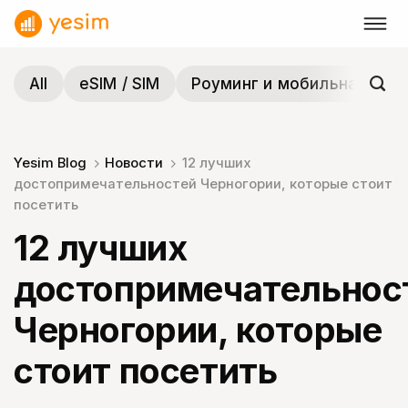
Skip
to
content
All
eSIM / SIM
Роуминг и мобильная связ
Yesim Blog
Новости
12 лучших
достопримечательностей Черногории, которые стоит
посетить
12 лучших
достопримечательнос
Черногории, которые
стоит посетить