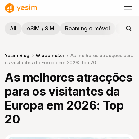
Skip
to
content
All
eSIM / SIM
Roaming e móvel
Viagen
Yesim Blog
Wiadomości
As melhores atracções para
os visitantes da Europa em 2026: Top 20
As melhores atracções
para os visitantes da
Europa em 2026: Top
20