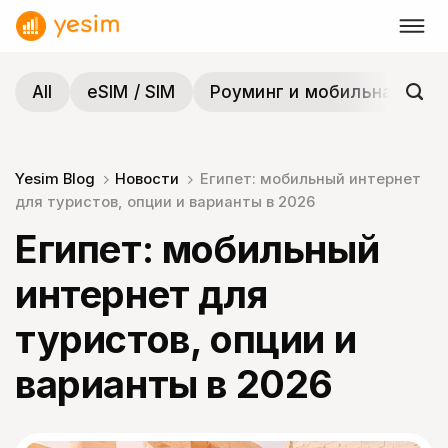
Skip
to
content
All
eSIM / SIM
Роуминг и мобильная связ
Yesim Blog
Новости
Египет: мобильный интернет
для туристов, опции и варианты в 2026
Египет: мобильный
интернет для
туристов, опции и
варианты в 2026