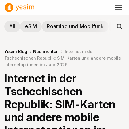
Zum
Inhalt
springen
All
eSIM
Roaming und Mobilfunk
Reisen
Yesim Blog
Nachrichten
Internet in der
Tschechischen Republik: SIM-Karten und andere mobile
Internetoptionen im Jahr 2026
Internet in der
Tschechischen
Republik: SIM-Karten
und andere mobile