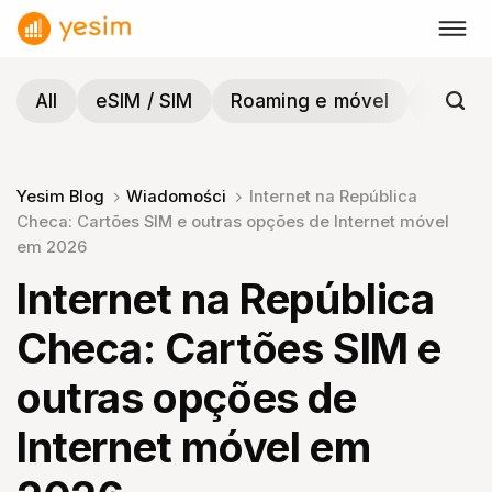
Skip
to
content
All
eSIM / SIM
Roaming e móvel
Viagen
Yesim Blog
Wiadomości
Internet na República
Checa: Cartões SIM e outras opções de Internet móvel
em 2026
Internet na República
Checa: Cartões SIM e
outras opções de
Internet móvel em