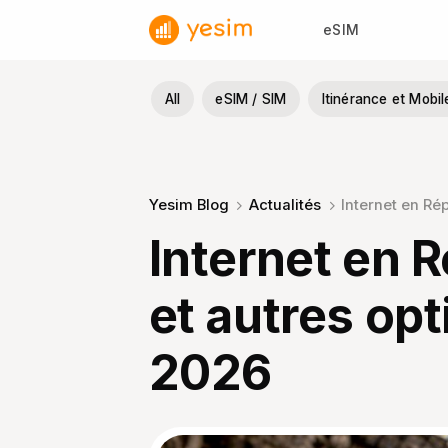
Passer
eSIM
au
contenu
All
eSIM / SIM
Itinérance et Mobil
Yesim Blog
Actualités
Internet en Ré
Internet en 
et autres opt
2026