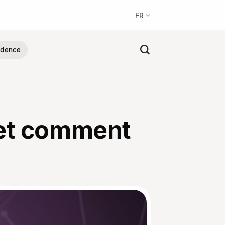
FR
sidence
 et comment